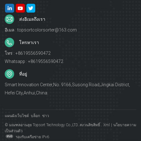
ส่งอีเมลถึงเรา
อีเมล : topsortcolorsorter@163.com
โทรหาเรา
โทร : +8619556590472
Whatsapp : +8619556590472
ที่อยู่
Smart Innovation Center,No. 9166,Susong Road,Jingkai District,
Hefei City,Anhui,China.
แผนผังเว็บไซต์
บล็อก
ข่าว
© มณฑลอานฮุย Topsort Technology Co.,LTD. สงวนลิขสิทธิ์ .
Xml
|
นโยบายความ
เป็นส่วนตัว
รองรับเครือข่าย IPv6