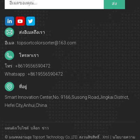
ส่งอีเมลถึงเรา
อีเมล : topsortcolorsorter@163.com
โทรหาเรา
โทร : +8619556590472
Whatsapp : +8619556590472
ที่อยู่
Smart Innovation Center,No. 9166,Susong Road,Jingkai District,
Hefei City,Anhui,China.
แผนผังเว็บไซต์
บล็อก
ข่าว
© มณฑลอานฮุย Topsort Technology Co.,LTD. สงวนลิขสิทธิ์ .
Xml
|
นโยบายความ