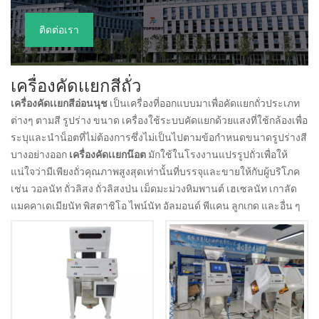
ติดต่อเรา
เครื่องคัดเเยกสีถั่ว
เครื่องคัดเเยกสีอ่อนนุช
เป็นเครื่องที่ออกแบบมาเพื่อคัดแยกถั่วประเภท
ต่างๆ ตามสี รูปร่าง ขนาด เครื่องใช้ระบบคัดแยกด้วยแสงที่ใช้กล้องเพื่อ
ระบุและนำน็อตที่ไม่ต้องการซึ่งไม่เป็นไปตามข้อกำหนดขนาดรูปร่างสี
บางอย่างออก
เครื่องคัดเเยกน๊อต
มักใช้ในโรงงานแปรรูปถั่วเพื่อให้
แน่ใจว่ามีเพียงถั่วคุณภาพสูงสุดเท่านั้นที่บรรจุและขายให้กับผู้บริโภค
เช่น วอลนัท ถั่วลิสง ถั่วลิสงป่น เม็ดมะม่วงหิมพานต์ เฮเซลนัท เกาลัด
แมคคาเดเมียนัท พิสตาชิโอ ไพน์นัท อัลมอนด์ พีแคน ลูกเกด และอื่น ๆ