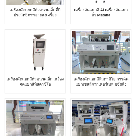
เครื่องคัดเเยกสีถั่วขนาดเล็กที่มี
เครื่องคัดเเยกสี AI เครื่องคัดเเยก
ประสิทธิภาพขายส่งเครื่อง
ถั่ว Matana
Topsortex สำหรับถั่วแมคคาเด
เมีย
เครื่องคัดแยกสีถั่วขนาดเล็ก เครื่อง
เครื่องคัดแยกสีพิสตาชิโอ การคัด
คัดแยกสีพิสตาชิโอ
แยกเชลล์จากเคอร์เนล ขจัดสิ่ง
สกปรก